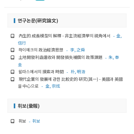
연구논문(硏究論文)
內生的 成長模型의 解釋 - 非主流經濟學의 視角에서
金,
信行
하이예크의 政治經濟思想
李, 之舜
土地開發利益還收와 開發損失補償의 政策課題
朱, 奉
圭
왈라스에서의 摸索과 時間
朴, 明浩
現代企業의 發展에 관한 比較史的 硏究(其一) - 美國과 英國
을 中心으로
金, 宗炫
휘보(彙報)
휘보
휘보